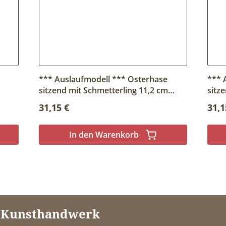
*** Auslaufmodell *** Osterhase
*** 
sitzend mit Schmetterling 11,2 cm
sitz
groß
Regulärer Preis:
Regu
31,15 €
31,1
In den Warenkorb
h Kunsthandwerk