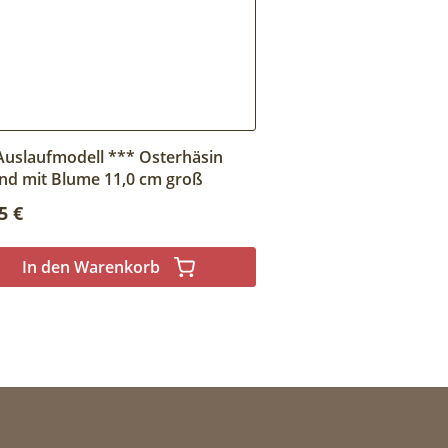
Auslaufmodell *** Osterhäsin
end mit Blume 11,0 cm groß
lärer Preis:
5 €
In den Warenkorb