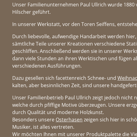
Unser Familienunternehmen Paul Ullrich wurde 1880 vo
Hilscher geführt.
In unserer Werkstatt, vor den Toren Seiffens, entstehe
Durch liebevolle, aufwendige Handarbeit werden hier,
sämtliche Teile unserer Kreationen verschiedene Sta
geschliffen. Anschließend werden sie in unserer Werks
dann viele Stunden an ihren Werktischen und fügen al
verschiedenen Ausführungen.
Dazu gesellen sich facettenreich Schnee- und
Weihna
kalten, aber besinnlichen Zeit, sind unsere handgefer
Unser Familienbetrieb Paul Ullrich zeigt jedoch nich
welche durch pfiffige Motive überzeugen. Unsere erz
durch Qualität und moderne Holzkunst.
Besonders unsere
Osterhasen
zeigen sich hier in sch
Musiker, ist alles vertreten.
Wir möchten Ihnen mit unserer Produktpalette die Vie