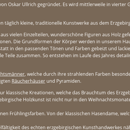
n Oskar Ullrich gegründet. Es wird mittlerweile in vierte
n täglich kleine, traditionelle Kunstwerke aus dem Erzgebir
 aus vielen Einzelteilen, wunderschöne Figuren aus Holz ge
tionen. Die Grundformen der Körper werden in unserem Hau
tatt in den passenden Tönen und Farben gebeizt und lackier
le Teile zusammen. So entstehen im Laufe des Jahres detail
chtsmänner
, welche durch ihre strahlenden Farben besonder
tigten
Räucherhäuser
und Pyramiden.
t nur klassische Kreationen, welche das Brauchtum des Erzg
gebirgische Holzkunst ist nicht nur in den Weihnachtsmona
önen Frühlingsfarben. Von der klassischen Hasendame, welch
lfältigkeit des echten erzgebirgischen Kunsthandwerkes nä