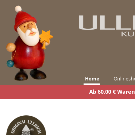
m Hauptinhalt springen
Zur Suche springen
Zur Hauptnavigation springen
Home
Onlinesh
Ab 60,00 € Waren