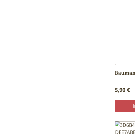
Baumanh
Reguläre
5,90 €