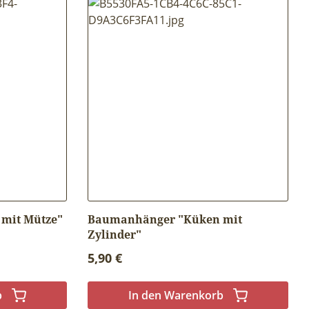
mit Mütze"
Baumanhänger "Küken mit
Zylinder"
Regulärer Preis:
5,90 €
b
In den Warenkorb