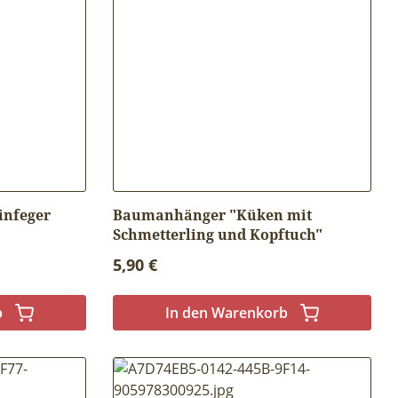
infeger
Baumanhänger "Küken mit
Schmetterling und Kopftuch"
Regulärer Preis:
5,90 €
b
In den Warenkorb