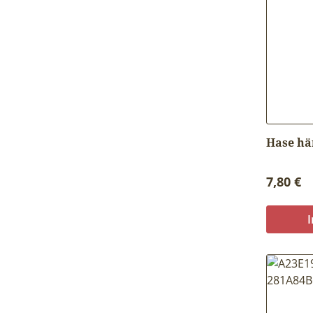
Hase hä
Reguläre
7,80 €