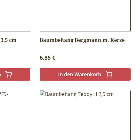
3,5 cm
Baumbehang Bergmann m. Kerze
Regulärer Preis:
6,85 €
b
In den Warenkorb