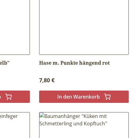
elb"
Hase m. Punkte hängend rot
Regulärer Preis:
7,80 €
b
In den Warenkorb