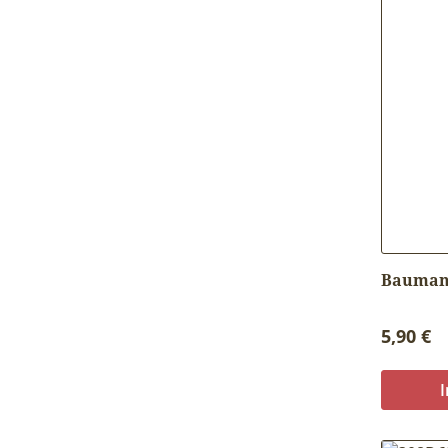
Baumanh
Reguläre
5,90 €