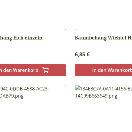
ang Elch einzeln
Baumbehang Wichtel H 
r Preis:
Regulärer Preis:
6,85 €
In den Warenkorb
In den Warenkor