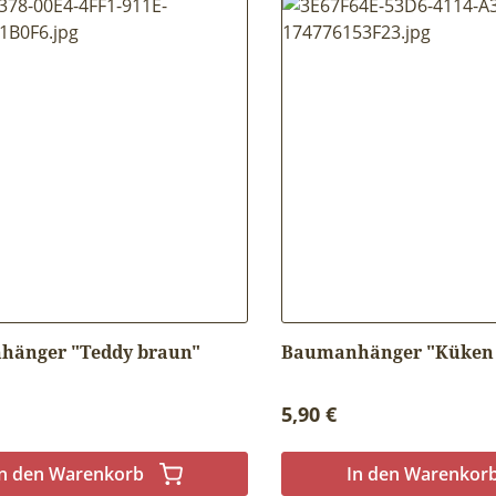
änger "Teddy braun"
Baumanhänger "Küken 
r Preis:
Regulärer Preis:
5,90 €
In den Warenkorb
In den Warenkor