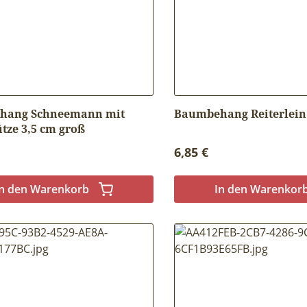
hang Schneemann mit
Baumbehang Reiterlein 
tze 3,5 cm groß
r Preis:
Regulärer Preis:
6,85 €
In den Warenkorb
In den Warenkor