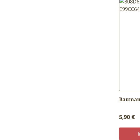
Baumanh
Reguläre
5,90 €