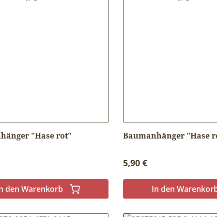
änger "Hase rot"
Baumanhänger "Hase r
r Preis:
Regulärer Preis:
5,90 €
In den Warenkorb
In den Warenkor