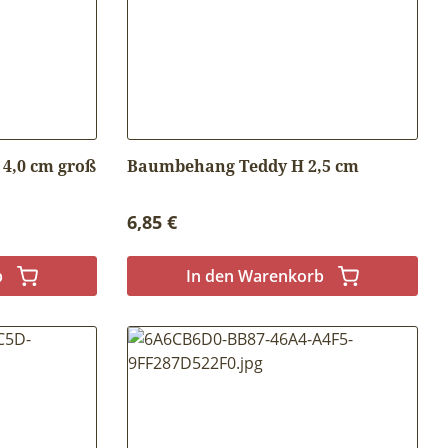
4,0 cm groß
Baumbehang Teddy H 2,5 cm
Regulärer Preis:
6,85 €
b
In den Warenkorb