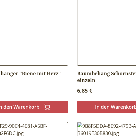
änger "Biene mit Herz"
Baumbehang Schornste
einzeln
r Preis:
Regulärer Preis:
6,85 €
In den Warenkorb
In den Warenkor