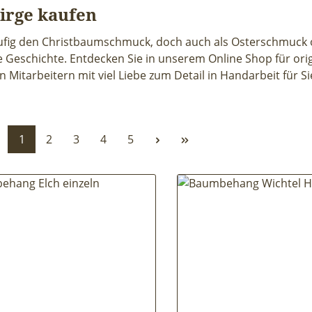
irge kaufen
fig den Christbaumschmuck, doch auch als Osterschmuck 
e Geschichte. Entdecken Sie in unserem Online Shop für ori
itarbeitern mit viel Liebe zum Detail in Handarbeit für Si
Seite
Seite
Seite
Seite
Seite
1
2
3
4
5