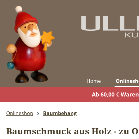
m Hauptinhalt springen
Zur Suche springen
Zur Hauptnavigation springen
Home
Onlinesh
Ab 60,00 € Waren
Onlineshop
Baumbehang
Baumschmuck aus Holz - zu Os