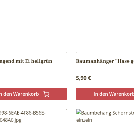
ngend mit Ei hellgrün
Baumanhänger "Hase g
r Preis:
Regulärer Preis:
5,90 €
In den Warenkorb
In den Warenkor