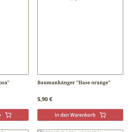
osa"
Baumanhänger "Hase orange"
Regulärer Preis:
5,90 €
b
In den Warenkorb