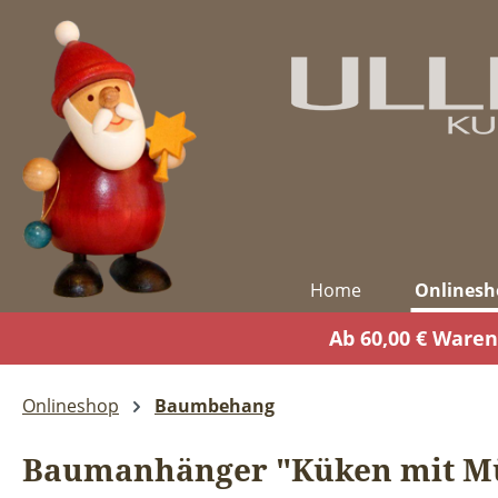
m Hauptinhalt springen
Zur Suche springen
Zur Hauptnavigation springen
Home
Onlinesh
Ab 60,00 € Waren
Onlineshop
Baumbehang
Baumanhänger "Küken mit M