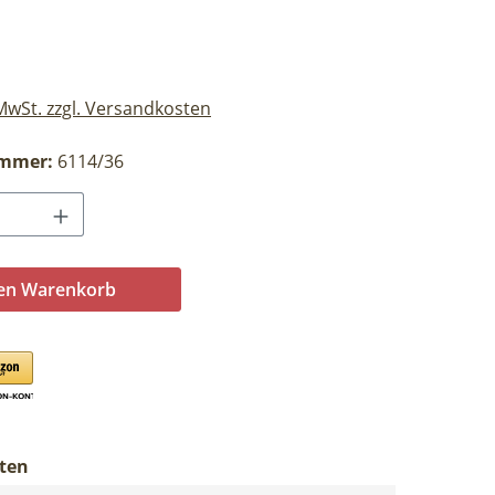
eis:
 MwSt. zzgl. Versandkosten
ummer:
6114/36
Anzahl: Gib den gewünschten Wert ein o
den Warenkorb
ten