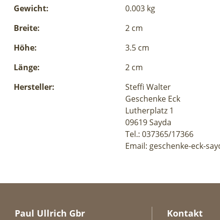
Gewicht:
0.003 kg
Breite:
2 cm
Höhe:
3.5 cm
Länge:
2 cm
Hersteller:
Steffi Walter
Geschenke Eck
Lutherplatz 1
09619 Sayda
Tel.: 037365/17366
Email: geschenke-eck-say
Paul Ullrich Gbr
Kontakt