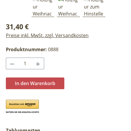
Regulärer Preis:
31,40 €
Preise inkl. MwSt. zzgl. Versandkosten
Produktnummer:
0888
Produkt Anzahl: Gib den gewünschten Wer
In den Warenkorb
Zahlungsarten