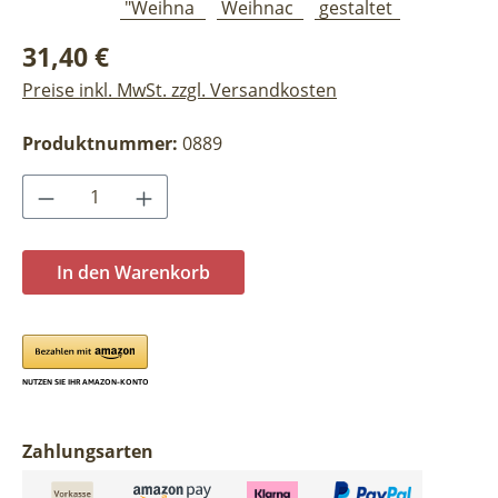
Regulärer Preis:
31,40 €
Preise inkl. MwSt. zzgl. Versandkosten
Produktnummer:
0889
Produkt Anzahl: Gib den gewünschten Wer
In den Warenkorb
Zahlungsarten