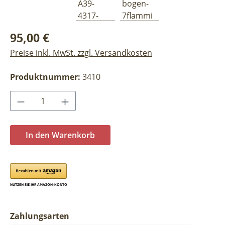
Regulärer Preis:
95,00 €
Preise inkl. MwSt. zzgl. Versandkosten
Produktnummer:
3410
Produkt Anzahl: Gib den gewünschten Wer
In den Warenkorb
Zahlungsarten