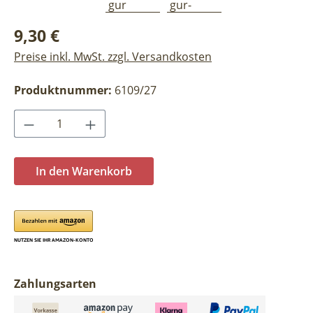
Regulärer Preis:
9,30 €
Preise inkl. MwSt. zzgl. Versandkosten
Produktnummer:
6109/27
Produkt Anzahl: Gib den gewünschten Wer
In den Warenkorb
Zahlungsarten