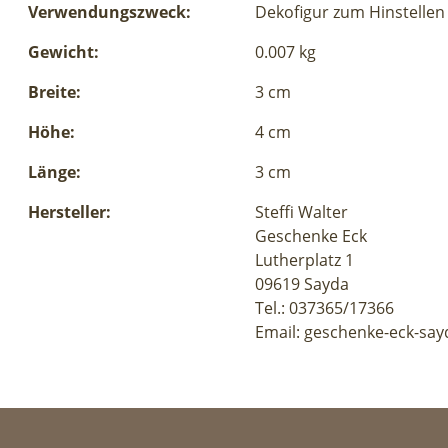
Verwendungszweck:
Dekofigur zum Hinstellen
Gewicht:
0.007 kg
Breite:
3 cm
Höhe:
4 cm
Länge:
3 cm
Hersteller:
Steffi Walter
Geschenke Eck
Lutherplatz 1
09619 Sayda
Tel.: 037365/17366
Email: geschenke-eck-say