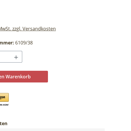
eis:
 MwSt. zzgl. Versandkosten
ummer:
6109/38
Anzahl: Gib den gewünschten Wert ein o
den Warenkorb
ten