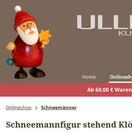
m Hauptinhalt springen
Zur Suche springen
Zur Hauptnavigation springen
Home
Onlinesh
Ab 60,00 € Waren
Onlineshop
Schneemänner
Schneemannfigur stehend Klö