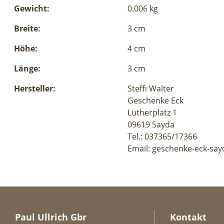
Gewicht:
0.006 kg
Breite:
3 cm
Höhe:
4 cm
Länge:
3 cm
Hersteller:
Steffi Walter
Geschenke Eck
Lutherplatz 1
09619 Sayda
Tel.: 037365/17366
Email: geschenke-eck-say
Paul Ullrich Gbr
Kontakt