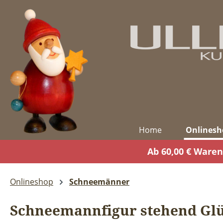
m Hauptinhalt springen
Zur Suche springen
Zur Hauptnavigation springen
Home
Onlinesh
Ab 60,00 € Waren
Onlineshop
Schneemänner
Schneemannfigur stehend Gl