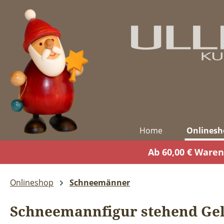
m Hauptinhalt springen
Zur Suche springen
Zur Hauptnavigation springen
Home
Onlinesh
Ab 60,00 € Waren
Onlineshop
Schneemänner
Schneemannfigur stehend Gel