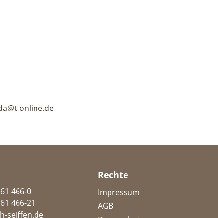
da@t-online.de
Rechte
361 466-0
Impressum
361 466-21
AGB
h-seiffen.de