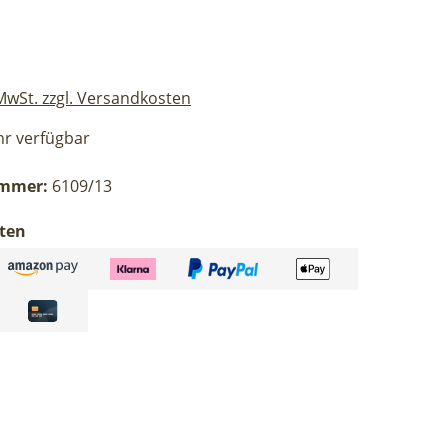
eis:
 MwSt. zzgl. Versandkosten
r verfügbar
ummer:
6109/13
ten