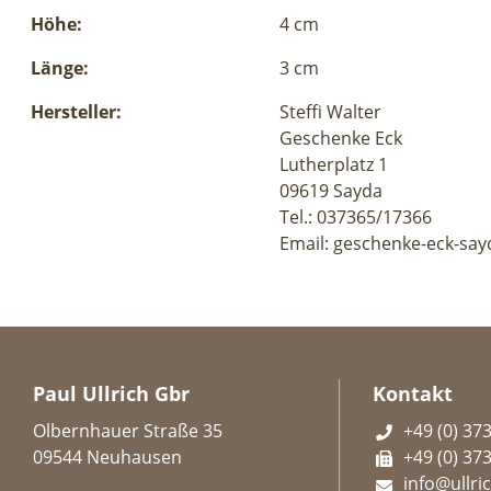
Höhe:
4 cm
Länge:
3 cm
Hersteller:
Steffi Walter
Geschenke Eck
Lutherplatz 1
09619 Sayda
Tel.: 037365/17366
Email: geschenke-eck-say
Paul Ullrich Gbr
Kontakt
Olbernhauer Straße 35
+49 (0) 37
09544 Neuhausen
+49 (0) 37
info@ullric