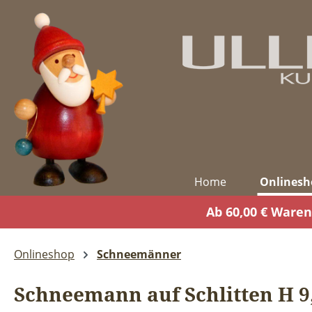
m Hauptinhalt springen
Zur Suche springen
Zur Hauptnavigation springen
Home
Onlinesh
Ab 60,00 € Waren
Onlineshop
Schneemänner
Schneemann auf Schlitten H 