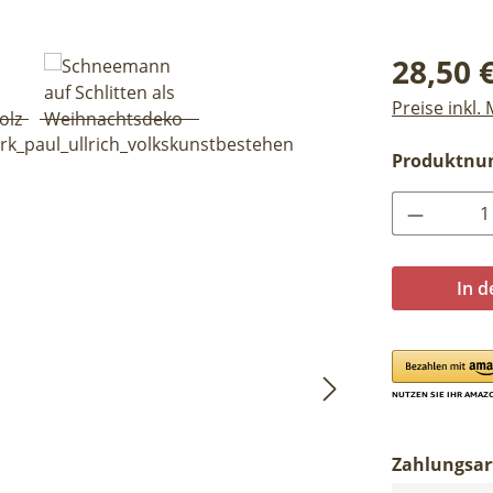
Regulärer Pr
28,50 
Preise inkl.
Produktn
Produkt 
In 
Zahlungsar