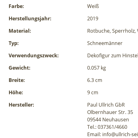
Farbe:
Weiß
Herstellungsjahr:
2019
Material:
Rotbuche, Sperrholz,
Typ:
Schneemänner
Verwendungszweck:
Dekofigur zum Hinste
Gewicht:
0.057 kg
Breite:
6.3 cm
Höhe:
9 cm
Hersteller:
Paul Ullrich GbR
Olbernhauer Str. 35
09544 Neuhausen
Tel.: 037361/4660
Email: info@ullrich-se