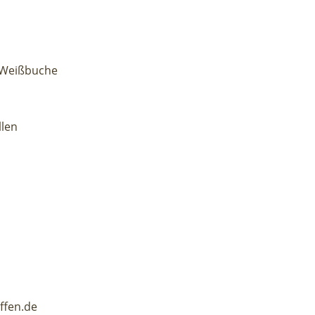
 Weißbuche
llen
iffen.de