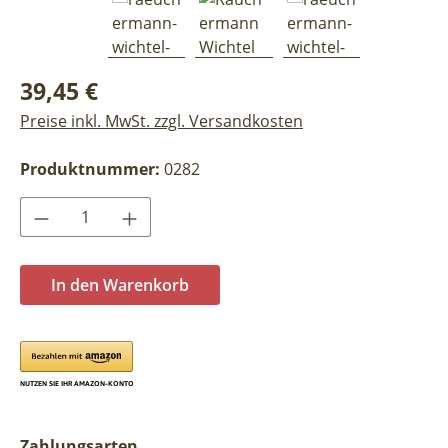
Regulärer Preis:
39,45 €
Preise inkl. MwSt. zzgl. Versandkosten
Produktnummer:
0282
Produkt Anzahl: Gib den gewünschten Wer
In den Warenkorb
Zahlungsarten