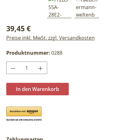
Regulärer Preis:
39,45 €
Preise inkl. MwSt. zzgl. Versandkosten
Produktnummer:
0288
Produkt Anzahl: Gib den gewünschten Wer
In den Warenkorb
Zahlungsarten