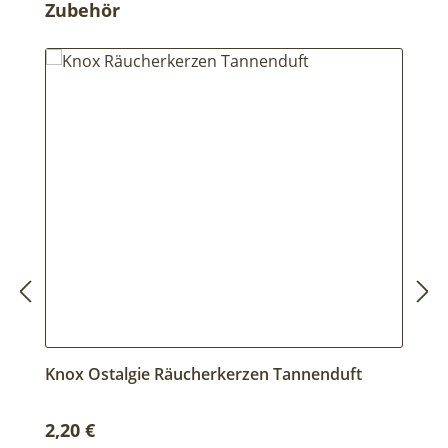
Produktgalerie überspringen
Zubehör
Knox Ostalgie Räucherkerzen Tannenduft
R
Regulärer Preis:
R
2,20 €
2