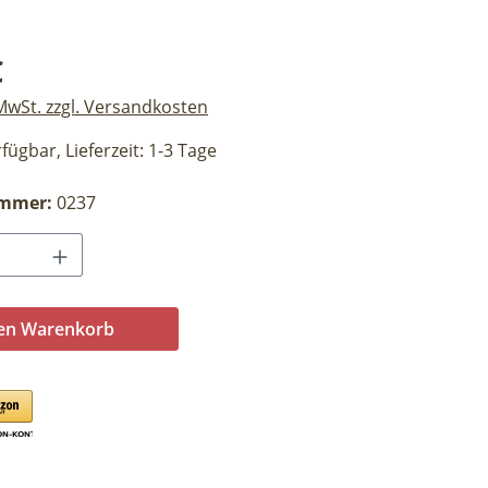
eis:
€
 MwSt. zzgl. Versandkosten
fügbar, Lieferzeit: 1-3 Tage
ummer:
0237
Anzahl: Gib den gewünschten Wert ein o
den Warenkorb