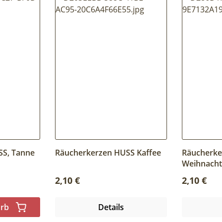
SS, Tanne
Räucherkerzen HUSS Kaffee
Räucherke
Weihnach
Regulärer Preis:
Regulärer
2,10 €
2,10 €
orb
Details