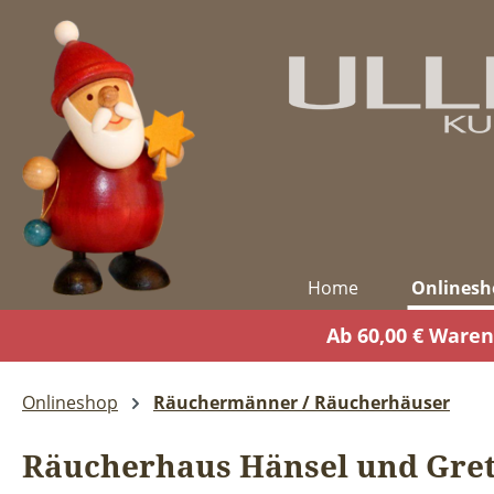
m Hauptinhalt springen
Zur Suche springen
Zur Hauptnavigation springen
Home
Onlinesh
Ab 60,00 € Waren
Onlineshop
Räuchermänner / Räucherhäuser
Räucherhaus Hänsel und Gret