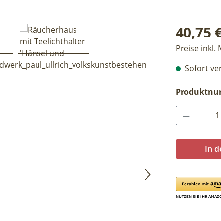
Regulärer Pr
40,75 
Preise inkl.
Sofort ver
Produktn
Produkt 
In 