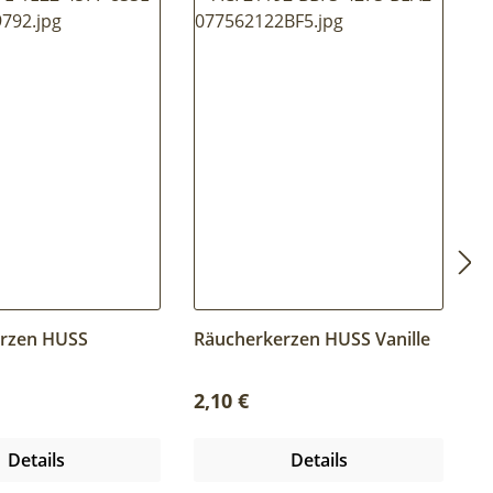
rzen HUSS
Räucherkerzen HUSS Vanille
R
t
W
 Preis:
Regulärer Preis:
R
2,10 €
2
Details
Details