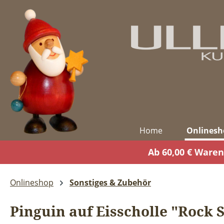
m Hauptinhalt springen
Zur Suche springen
Zur Hauptnavigation springen
Home
Onlinesh
Ab 60,00 € Waren
Onlineshop
Sonstiges & Zubehör
Pinguin auf Eisscholle "Rock 