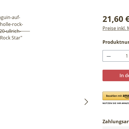
Regulärer Pr
21,60 
Preise inkl.
Produktn
Produkt 
In 
Zahlungsar