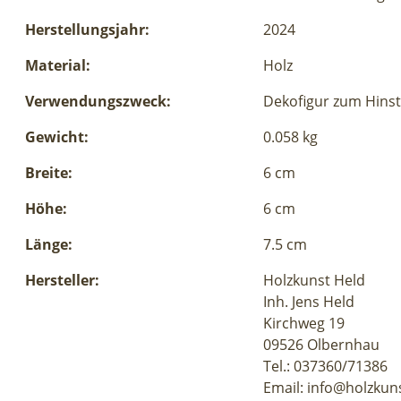
Herstellungsjahr:
2024
Material:
Holz
Verwendungszweck:
Dekofigur zum Hinst
Gewicht:
0.058 kg
Breite:
6 cm
Höhe:
6 cm
Länge:
7.5 cm
Hersteller:
Holzkunst Held
Inh. Jens Held
Kirchweg 19
09526 Olbernhau
Tel.: 037360/71386
Email: info@holzkun