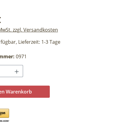
eis:
€
 MwSt. zzgl. Versandkosten
fügbar, Lieferzeit: 1-3 Tage
ummer:
0971
Anzahl: Gib den gewünschten Wert ein o
den Warenkorb