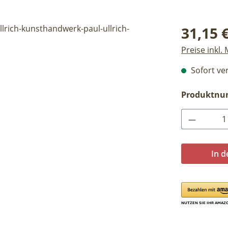
Regulärer Pr
31,15 
Preise inkl.
Sofort ver
Produktn
Produkt 
In 