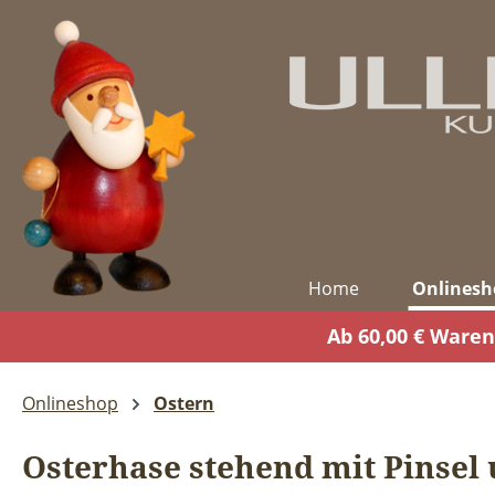
m Hauptinhalt springen
Zur Suche springen
Zur Hauptnavigation springen
Home
Onlinesh
Ab 60,00 € Waren
Onlineshop
Ostern
Osterhase stehend mit Pinsel 