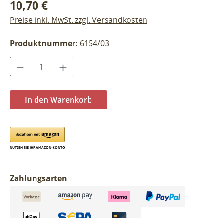
Regulärer Preis:
10,70 €
Preise inkl. MwSt. zzgl. Versandkosten
Produktnummer:
6154/03
Produkt Anzahl: Gib den gewünschten Wer
In den Warenkorb
Zahlungsarten