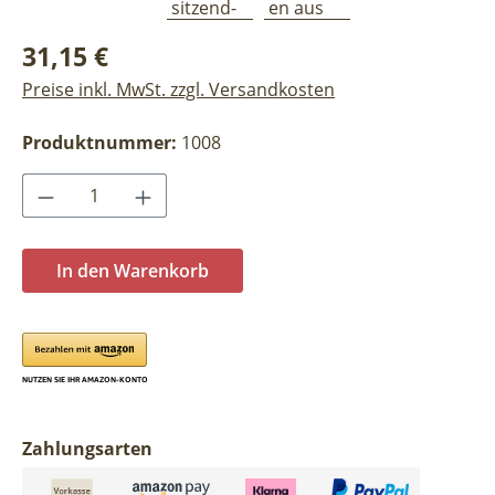
Regulärer Preis:
31,15 €
Preise inkl. MwSt. zzgl. Versandkosten
Produktnummer:
1008
Produkt Anzahl: Gib den gewünschten Wer
In den Warenkorb
Zahlungsarten