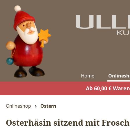
m Hauptinhalt springen
Zur Suche springen
Zur Hauptnavigation springen
Home
Onlinesh
Ab 60,00 € Waren
Onlineshop
Ostern
Osterhäsin sitzend mit Frosch