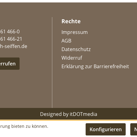
Rechte
361 466-0
Impressum
361 466-21
AGB
h-seiffen.de
Datenschutz
Widerruf
errufen
Erklärung zur Barrierefreiheit
Designed by
itDOTmedia
hrung bieten zu können.
Konfigurieren
N