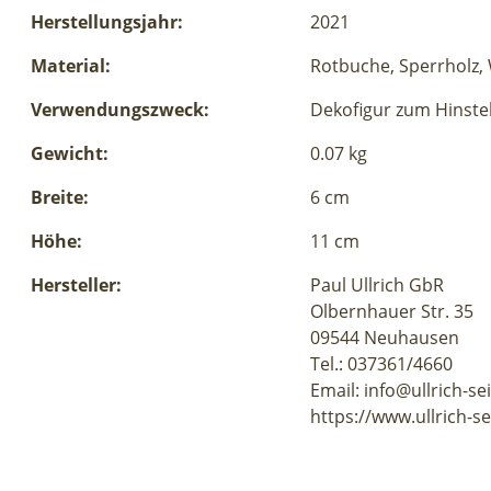
Herstellungsjahr:
2021
Material:
Rotbuche, Sperrholz,
Verwendungszweck:
Dekofigur zum Hinste
Gewicht:
0.07 kg
Breite:
6 cm
Höhe:
11 cm
Hersteller:
Paul Ullrich GbR
Olbernhauer Str. 35
09544 Neuhausen
Tel.: 037361/4660
Email: info@ullrich-se
https://www.ullrich-se