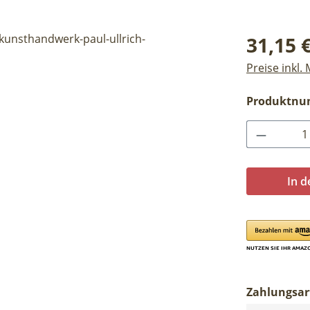
Regulärer Pr
31,15 
Preise inkl.
Produktn
Produkt 
In 
Zahlungsar