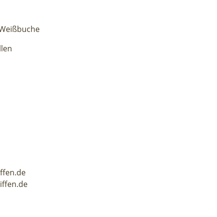
 Weißbuche
llen
iffen.de
iffen.de