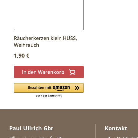
Räucherkerzen klein HUSS,
Weihrauch
Regulärer Preis:
1,90 €
In den Warenkorb
Paul Ullrich Gbr
Kontakt