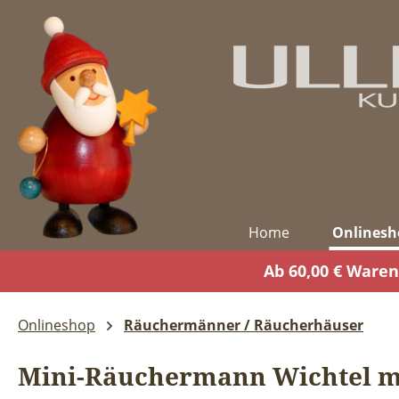
m Hauptinhalt springen
Zur Suche springen
Zur Hauptnavigation springen
Home
Onlinesh
Ab 60,00 € Waren
Onlineshop
Räuchermänner / Räucherhäuser
Mini-Räuchermann Wichtel m.