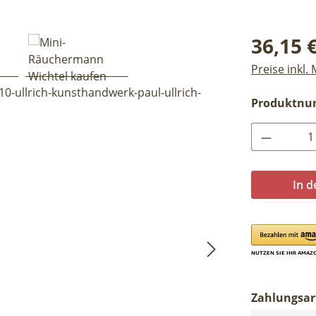
Regulärer Pr
36,15 
Preise inkl.
Produktn
Produkt 
In 
Zahlungsar