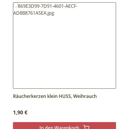
Räucherkerzen klein HUSS, Weihrauch
Regulärer Preis:
1,90 €
In den Warenkorb