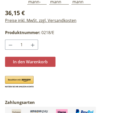
Regulärer Preis:
36,15 €
Preise inkl. MwSt. zzgl. Versandkosten
Produktnummer:
0218/E
Produkt Anzahl: Gib den gewünschten Wer
In den Warenkorb
Zahlungsarten