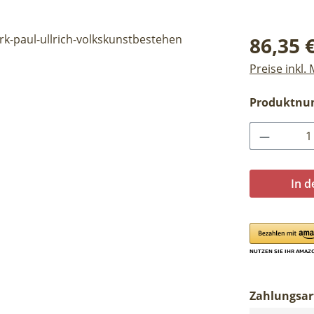
Regulärer Pr
86,35 
Preise inkl.
Produktn
Produkt 
In 
Zahlungsar