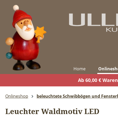
m Hauptinhalt springen
Zur Suche springen
Zur Hauptnavigation springen
Home
Onlinesh
Ab 60,00 € Waren
Onlineshop
beleuchtete Schwibbögen und Fensterb
Leuchter Waldmotiv LED