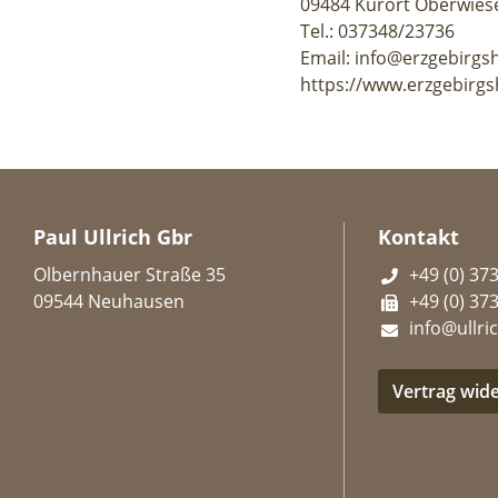
09484 Kurort Oberwies
Tel.: 037348/23736
Email: info@erzgebirgs
https://www.erzgebirgs
Paul Ullrich Gbr
Kontakt
Olbernhauer Straße 35
+49 (0) 37
09544 Neuhausen
+49 (0) 37
info@ullric
Vertrag wid