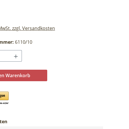
eis:
 MwSt. zzgl. Versandkosten
ummer:
6110/10
Anzahl: Gib den gewünschten Wert ein o
den Warenkorb
ten