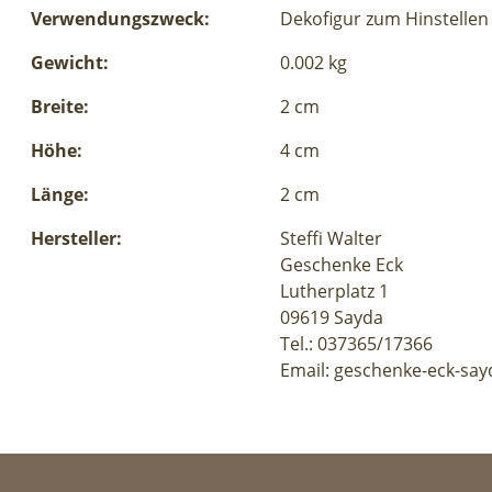
Verwendungszweck:
Dekofigur zum Hinstellen
Gewicht:
0.002 kg
Breite:
2 cm
Höhe:
4 cm
Länge:
2 cm
Hersteller:
Steffi Walter
Geschenke Eck
Lutherplatz 1
09619 Sayda
Tel.: 037365/17366
Email: geschenke-eck-say