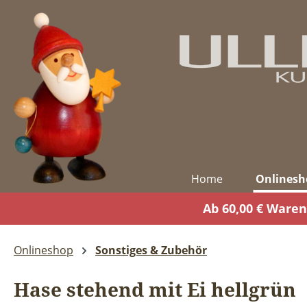
m Hauptinhalt springen
Zur Suche springen
Zur Hauptnavigation springen
Home
Onlinesh
Ab 60,00 € Waren
Onlineshop
Sonstiges & Zubehör
Hase stehend mit Ei hellgrün