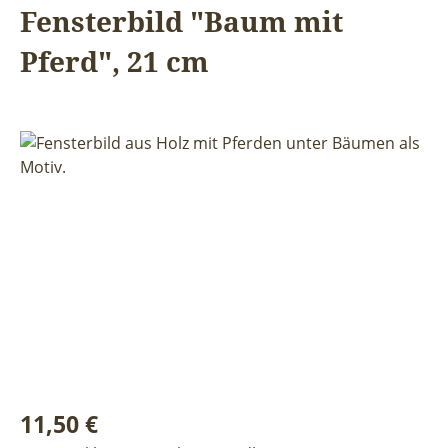
Fensterbild "Baum mit
Pferd", 21 cm
Bildergalerie überspringen
Regulärer Preis:
11,50 €