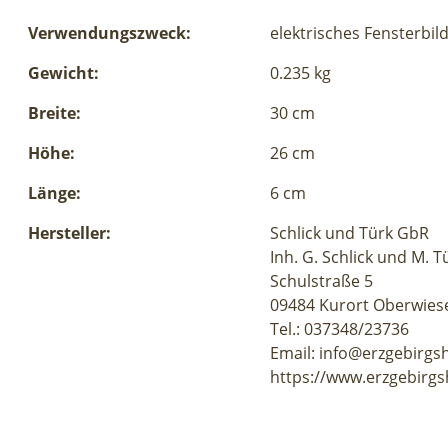
Verwendungszweck:
elektrisches Fensterbil
Gewicht:
0.235 kg
Breite:
30 cm
Höhe:
26 cm
Länge:
6 cm
Hersteller:
Schlick und Türk GbR
Inh. G. Schlick und M. T
Schulstraße 5
09484 Kurort Oberwies
Tel.: 037348/23736
Email: info@erzgebirgs
https://www.erzgebirgs