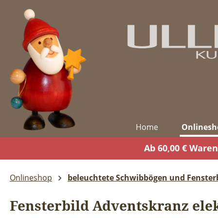
m Hauptinhalt springen
Zur Suche springen
Zur Hauptnavigation springen
Home
Onlinesh
Ab 60,00 € Waren
Onlineshop
beleuchtete Schwibbögen und Fensterb
Fensterbild Adventskranz ele