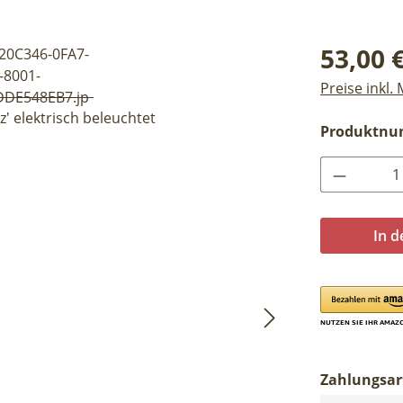
Regulärer Pr
53,00 
Preise inkl.
Produktn
Produkt 
In 
Zahlungsar