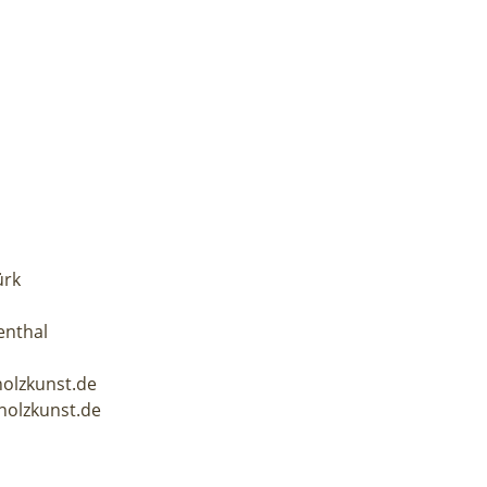
d
ürk
enthal
holzkunst.de
holzkunst.de