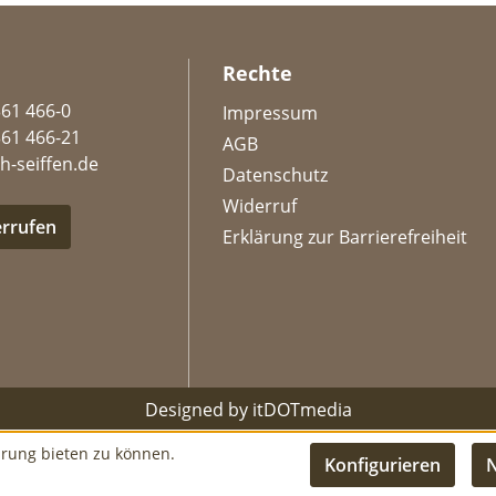
Rechte
361 466-0
Impressum
361 466-21
AGB
h-seiffen.de
Datenschutz
Widerruf
errufen
Erklärung zur Barrierefreiheit
Designed by
itDOTmedia
hrung bieten zu können.
Konfigurieren
N