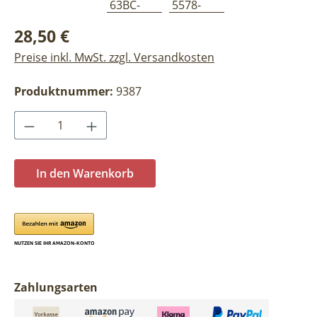
Regulärer Preis:
28,50 €
Preise inkl. MwSt. zzgl. Versandkosten
Produktnummer:
9387
Produkt Anzahl: Gib den gewünschten Wer
In den Warenkorb
Zahlungsarten