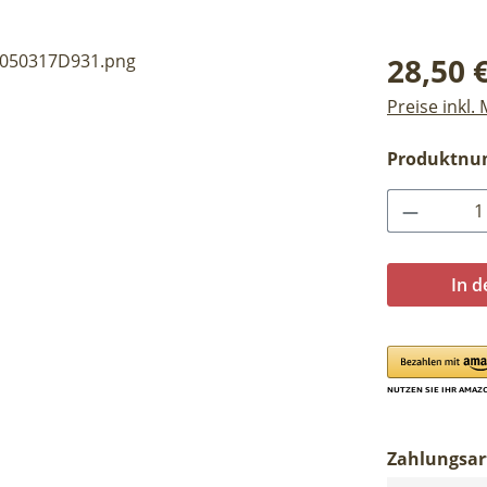
Regulärer Pr
28,50 
Preise inkl.
Produktn
Produkt 
In 
Zahlungsar