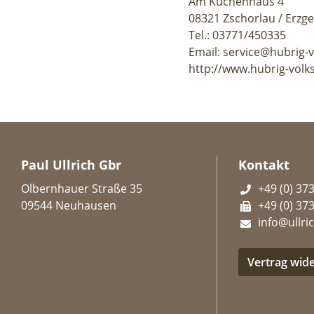
Am Kuchenhaus 4
08321 Zschorlau / Erzg
Tel.: 03771/450335
Email: service@hubrig-
http://www.hubrig-volk
Paul Ullrich Gbr
Kontakt
Olbernhauer Straße 35
+49 (0) 37
09544 Neuhausen
+49 (0) 37
info@ullric
Vertrag wid