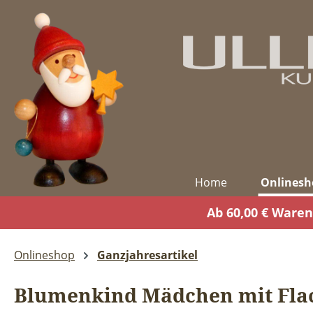
m Hauptinhalt springen
Zur Suche springen
Zur Hauptnavigation springen
Home
Onlinesh
Ab 60,00 € Waren
Onlineshop
Ganzjahresartikel
Blumenkind Mädchen mit Fla