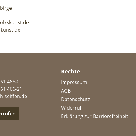
ebirge
volkskunst.de
skunst.de
Rechte
361 466-0
Impressum
361 466-21
AGB
h-seiffen.de
Datenschutz
Widerruf
errufen
Erklärung zur Barrierefreiheit