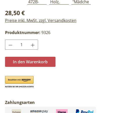
Regulärer Preis:
28,50 €
Preise inkl. MwSt. zzgl. Versandkosten
Produktnummer:
9326
Produkt Anzahl: Gib den gewünschten Wer
In den Warenkorb
Zahlungsarten