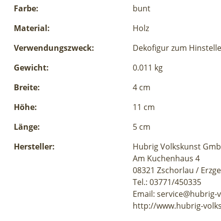
Farbe:
bunt
Material:
Holz
Verwendungszweck:
Dekofigur zum Hinstell
Gewicht:
0.011 kg
Breite:
4 cm
Höhe:
11 cm
Länge:
5 cm
Hersteller:
Hubrig Volkskunst Gm
Am Kuchenhaus 4
08321 Zschorlau / Erzg
Tel.: 03771/450335
Email: service@hubrig-
http://www.hubrig-volk