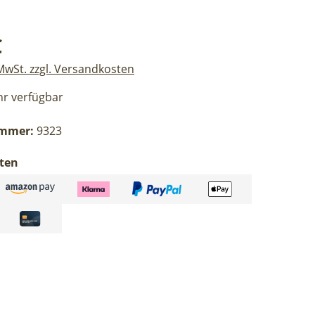
eis:
€
 MwSt. zzgl. Versandkosten
r verfügbar
ummer:
9323
ten