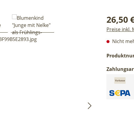
Regulärer Pr
26,50 
Preise inkl.
Nicht meh
Produktn
Zahlungsar