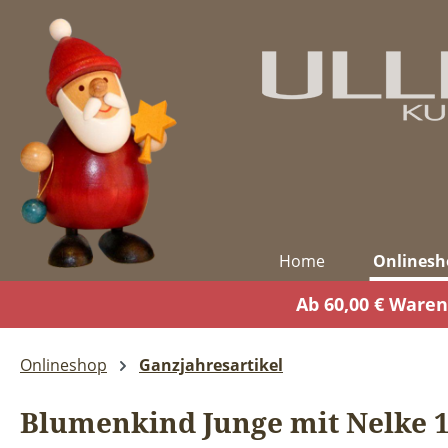
m Hauptinhalt springen
Zur Suche springen
Zur Hauptnavigation springen
Home
Onlinesh
Ab 60,00 € Waren
Onlineshop
Ganzjahresartikel
Blumenkind Junge mit Nelke 