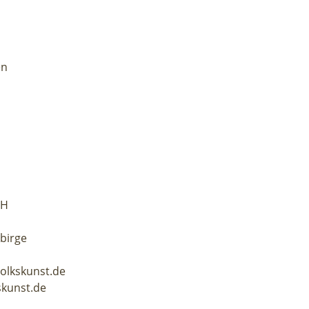
en
bH
ebirge
volkskunst.de
skunst.de