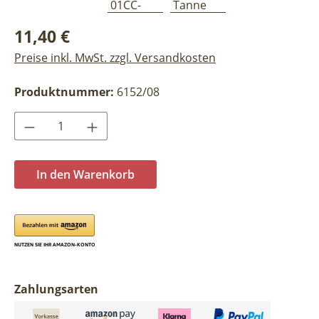
Regulärer Preis:
11,40 €
Preise inkl. MwSt. zzgl. Versandkosten
Produktnummer:
6152/08
Produkt Anzahl: Gib den gewünschten Wer
In den Warenkorb
Zahlungsarten