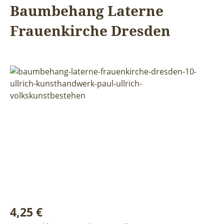
Baumbehang Laterne
Frauenkirche Dresden
Bildergalerie überspringen
Regulärer Preis:
4,25 €