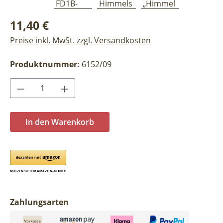
Regulärer Preis:
11,40 €
Preise inkl. MwSt. zzgl. Versandkosten
Produktnummer:
6152/09
Produkt Anzahl: Gib den gewünschten Wer
In den Warenkorb
Zahlungsarten