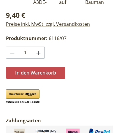
Regulärer Preis:
9,40 €
Preise inkl. MwSt. zzgl. Versandkosten
Produktnummer:
6116/07
Produkt Anzahl: Gib den gewünschten Wer
In den Warenkorb
Zahlungsarten