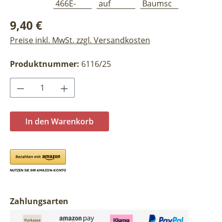
Regulärer Preis:
9,40 €
Preise inkl. MwSt. zzgl. Versandkosten
Produktnummer:
6116/25
Produkt Anzahl: Gib den gewünschten Wer
In den Warenkorb
Zahlungsarten