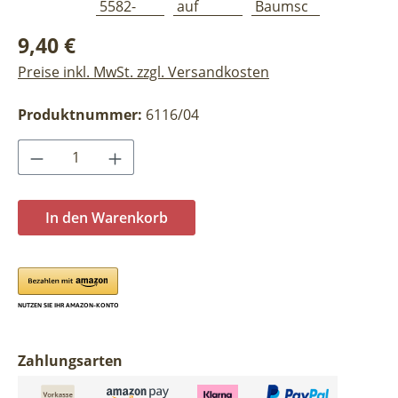
Regulärer Preis:
9,40 €
Preise inkl. MwSt. zzgl. Versandkosten
Produktnummer:
6116/04
Produkt Anzahl: Gib den gewünschten Wer
In den Warenkorb
Zahlungsarten