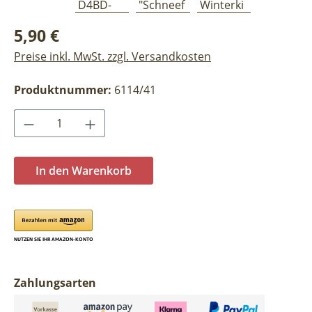
Regulärer Preis:
5,90 €
Preise inkl. MwSt. zzgl. Versandkosten
Produktnummer:
6114/41
Produkt Anzahl: Gib den gewünschten Wer
In den Warenkorb
Zahlungsarten