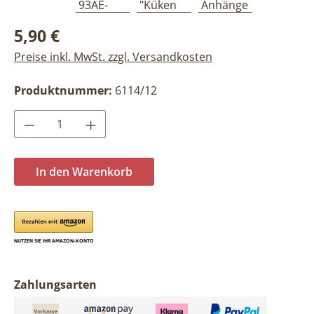
Regulärer Preis:
5,90 €
Preise inkl. MwSt. zzgl. Versandkosten
Produktnummer:
6114/12
Produkt Anzahl: Gib den gewünschten Wer
In den Warenkorb
Zahlungsarten