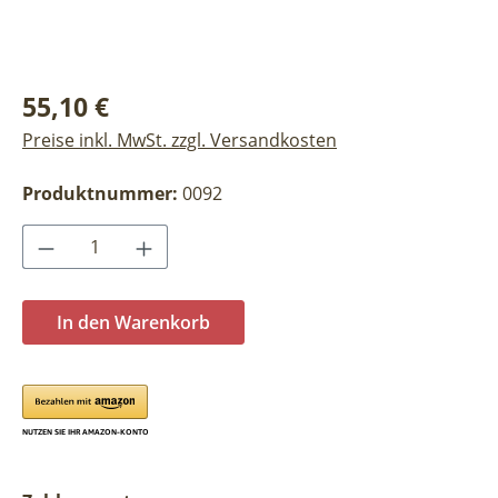
Regulärer Preis:
55,10 €
Preise inkl. MwSt. zzgl. Versandkosten
Produktnummer:
0092
Produkt Anzahl: Gib den gewünschten Wer
In den Warenkorb